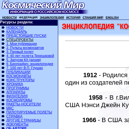
НОВОСТИ
ФЕДЕРАЦИЯ
ЭНЦИКЛОПЕДИЯ
ИСТОРИЯ
СТАНЦИЯ МИР
ENGLISH
Ресурсы раздела:
НОВОСТИ
КАЛЕНДАРЬ
ПРЕДСТОЯЩИЕ ПУСКИ
СПЕЦПРОЕКТЫ
1. Мои публикации
2. Пульты космонавтов
3. Первый полет
4. 40 лет полета Терешковой
5. Запуски КА (архив)
6. Биографич. энциклопедия
7. 100 лет В.П. Глушко
ПУБЛИКАЦИИ
1912
- Родился
КОСМОНАВТЫ
КОНСТРУКТОРЫ
один из создателей п
ХРОНИКА
ПРОГРАММЫ
АППАРАТЫ
1958
- В г.Ви
ФИЛАТЕЛИЯ
КОСМОДРОМЫ
США Нэнси Джейн Курр
РАКЕТЫ-НОСИТЕЛИ
МКС
ПИЛОТИРУЕМЫЕ ПОЛЕТЫ
СПРАВКА
1966
- В США з
ДРУГИЕ СТРАНИЦЫ
ДОКУМЕНТЫ
ОБ АВТОРЕ