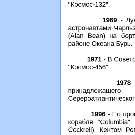
"Космос-132".
1969
- Лун
астронавтами Чарль
(Alan Bean) на бор
районе Океана Бурь.
1971
- В Совет
"Космос-456".
1978
-
принадлежащего
Серероатлантическог
1996
- По про
корабля "Columbia"
Cockrell), Кентом Р