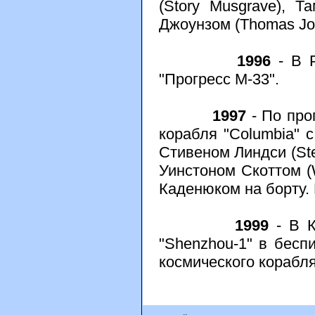
(Story Musgrave), Т
Джоунзом (Thomas Jon
1996
- В Р
"Прогресс М-33".
1997
- По про
корабля "Columbia" с
Стивеном Линдси (Ste
Уинстоном Скоттом (W
Каденюком на борту. 
1999
- В К
"Shenzhou-1" в бесп
космического корабля