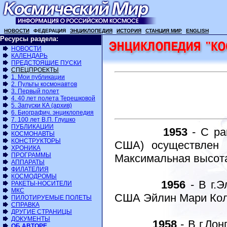
НОВОСТИ
ФЕДЕРАЦИЯ
ЭНЦИКЛОПЕДИЯ
ИСТОРИЯ
СТАНЦИЯ МИР
ENGLISH
Ресурсы раздела:
НОВОСТИ
КАЛЕНДАРЬ
ПРЕДСТОЯЩИЕ ПУСКИ
СПЕЦПРОЕКТЫ
1. Мои публикации
2. Пульты космонавтов
3. Первый полет
4. 40 лет полета Терешковой
5. Запуски КА (архив)
6. Биографич. энциклопедия
7. 100 лет В.П. Глушко
ПУБЛИКАЦИИ
1953
- С ра
КОСМОНАВТЫ
КОНСТРУКТОРЫ
США) осуществлен п
ХРОНИКА
ПРОГРАММЫ
Максимальная высота
АППАРАТЫ
ФИЛАТЕЛИЯ
КОСМОДРОМЫ
1956
- В г.Э
РАКЕТЫ-НОСИТЕЛИ
МКС
США Эйлин Мари Колли
ПИЛОТИРУЕМЫЕ ПОЛЕТЫ
СПРАВКА
ДРУГИЕ СТРАНИЦЫ
ДОКУМЕНТЫ
1958
- В г.Ло
ОБ АВТОРЕ