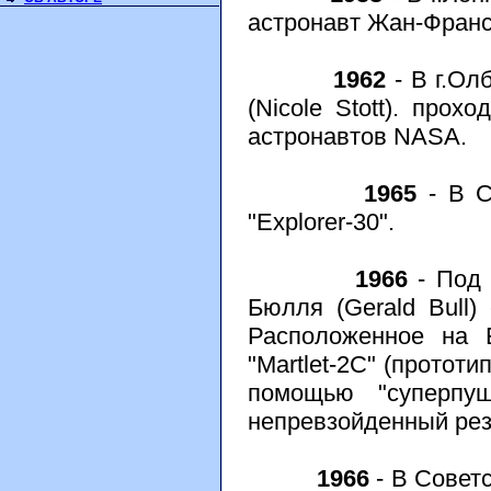
астронавт Жан-Франсу
1962
- В г.Ол
(Nicole Stott). про
астронавтов NASA.
1965
- В С
"Explorer-30".
1966
- Под 
Бюлля (Gerald Bull)
Расположенное на 
"Martlet-2C" (протот
помощью "суперпу
непревзойденный рез
1966
- В Совет