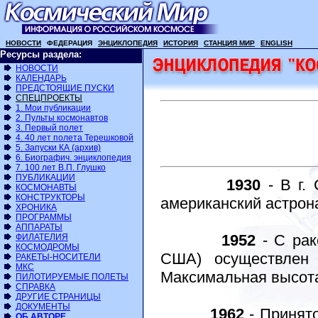
НОВОСТИ
ФЕДЕРАЦИЯ
ЭНЦИКЛОПЕДИЯ
ИСТОРИЯ
СТАНЦИЯ МИР
ENGLISH
Ресурсы раздела:
НОВОСТИ
КАЛЕНДАРЬ
ПРЕДСТОЯЩИЕ ПУСКИ
СПЕЦПРОЕКТЫ
1. Мои публикации
2. Пульты космонавтов
3. Первый полет
4. 40 лет полета Терешковой
5. Запуски КА (архив)
6. Биографич. энциклопедия
7. 100 лет В.П. Глушко
ПУБЛИКАЦИИ
1930
- В г.
КОСМОНАВТЫ
КОНСТРУКТОРЫ
американский астрона
ХРОНИКА
ПРОГРАММЫ
АППАРАТЫ
1952
- С рак
ФИЛАТЕЛИЯ
КОСМОДРОМЫ
США) осуществлен 
РАКЕТЫ-НОСИТЕЛИ
МКС
Максимальная высота
ПИЛОТИРУЕМЫЕ ПОЛЕТЫ
СПРАВКА
ДРУГИЕ СТРАНИЦЫ
ДОКУМЕНТЫ
1962
- Принят
ОБ АВТОРЕ