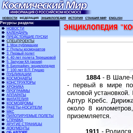
НОВОСТИ
ФЕДЕРАЦИЯ
ЭНЦИКЛОПЕДИЯ
ИСТОРИЯ
СТАНЦИЯ МИР
ENGLISH
Ресурсы раздела:
НОВОСТИ
КАЛЕНДАРЬ
ПРЕДСТОЯЩИЕ ПУСКИ
СПЕЦПРОЕКТЫ
1. Мои публикации
2. Пульты космонавтов
3. Первый полет
4. 40 лет полета Терешковой
5. Запуски КА (архив)
6. Биографич. энциклопедия
7. 100 лет В.П. Глушко
ПУБЛИКАЦИИ
1884
- В Шале-
КОСМОНАВТЫ
КОНСТРУКТОРЫ
- первый в мире п
ХРОНИКА
ПРОГРАММЫ
силовой установкой.
АППАРАТЫ
Артур Кребс. Дириж
ФИЛАТЕЛИЯ
КОСМОДРОМЫ
около 8 километров
РАКЕТЫ-НОСИТЕЛИ
МКС
приземляется.
ПИЛОТИРУЕМЫЕ ПОЛЕТЫ
СПРАВКА
ДРУГИЕ СТРАНИЦЫ
ДОКУМЕНТЫ
1911
- Родился
ОБ АВТОРЕ