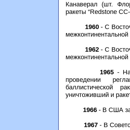
Канаверал (шт. Фло
ракеты “Redstone CC-
1960
- С Восто
межконтинентальной б
1962
- С Восто
межконтинентальной б
1965
- На
проведении регл
баллистической ра
уничтоживший и ракет
1966
- В США за
1967
- В Совет