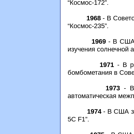
“Космос-172”.
1968
- В Совет
“Космос-235”.
1969
- В США
изучения солнечной а
1971
- В р
бомбометания в Сове
1973
- В
автоматическая межп
1974
- В США з
5C F1”.