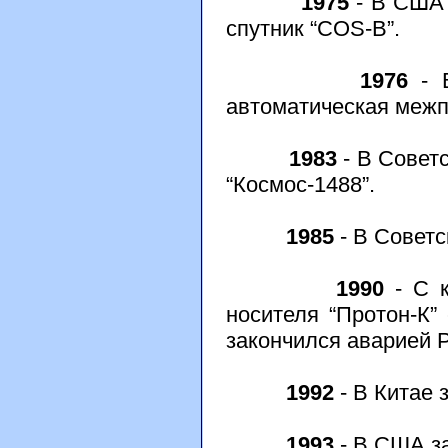
1975
- В США 
спутник “COS-B”.
1976
- В
автоматическая межп
1983
- В Совет
“Космос-1488”.
1985
- В Советс
1990
- С к
носителя “Протон-К” 
закончился аварией 
1992
- В Китае 
1993
- В США за