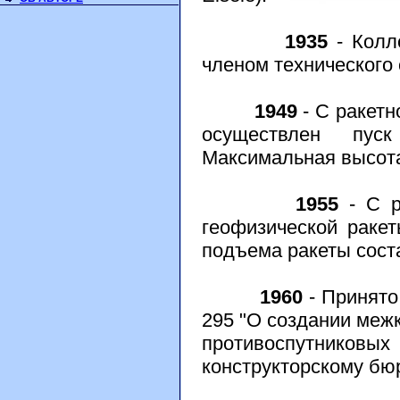
1935
- Колл
членом технического 
1949
- С ракетн
осуществлен пуск
Максимальная высота
1955
- С р
геофизической раке
подъема ракеты сост
1960
- Принято
295 "О создании меж
противоспутник
конструкторскому бю