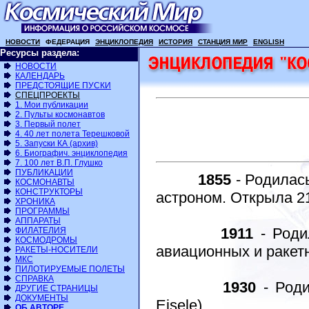
НОВОСТИ
ФЕДЕРАЦИЯ
ЭНЦИКЛОПЕДИЯ
ИСТОРИЯ
СТАНЦИЯ МИР
ENGLISH
Ресурсы раздела:
НОВОСТИ
КАЛЕНДАРЬ
ПРЕДСТОЯЩИЕ ПУСКИ
СПЕЦПРОЕКТЫ
1. Мои публикации
2. Пульты космонавтов
3. Первый полет
4. 40 лет полета Терешковой
5. Запуски КА (архив)
6. Биографич. энциклопедия
7. 100 лет В.П. Глушко
ПУБЛИКАЦИИ
1855
- Родилась
КОСМОНАВТЫ
КОНСТРУКТОРЫ
астроном. Открыла 2
ХРОНИКА
ПРОГРАММЫ
АППАРАТЫ
1911
- Роди
ФИЛАТЕЛИЯ
КОСМОДРОМЫ
авиационных и ракет
РАКЕТЫ-НОСИТЕЛИ
МКС
ПИЛОТИРУЕМЫЕ ПОЛЕТЫ
СПРАВКА
1930
- Роди
ДРУГИЕ СТРАНИЦЫ
ДОКУМЕНТЫ
Eisele).
ОБ АВТОРЕ