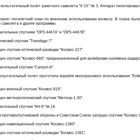
испытательный полет ракетного самолета "Х-15" № 3. Аппарат пилотировал ле
ринят пятилетний план по военному использованию космоса. В плане были
 самолета и другие программы.
ательные спутники "OPS 4467A" и "OPS 4467B".
еский спутник "Transtage-7".
ен спутник оптической разведки "Космос-227".
ен спутник "Космос-660", предназначенный для калибровки наземных радаро
ательный спутник "Canyon-6".
пытательный полет прототипа корабля многоразового использования "Enterp
ен военный спутник "Космос-919".
ен метеорологический спутник "Метеор-1-30".
ательный спутник "КН-9" № 16.
м противоспутниковой обороны в Советском Союзе запущен спутник "Космос-1
ен навигационный спутник "Космос-1380".
ен спутник оптической разведки "Космос-1381".