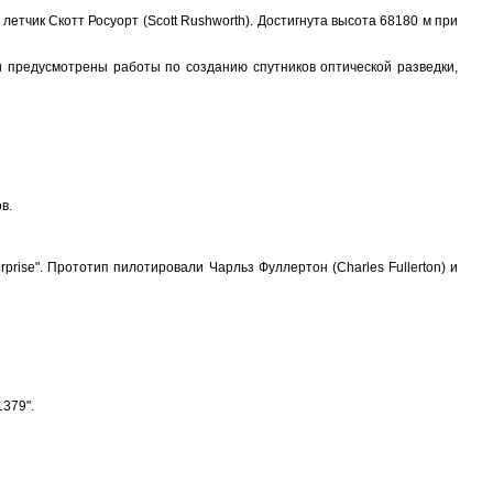
тчик Скотт Росуорт (Scott Rushworth). Достигнута высота 68180 м при
 предусмотрены работы по созданию спутников оптической разведки,
в.
rise". Прототип пилотировали Чарльз Фуллертон (Charles Fullerton) и
379".