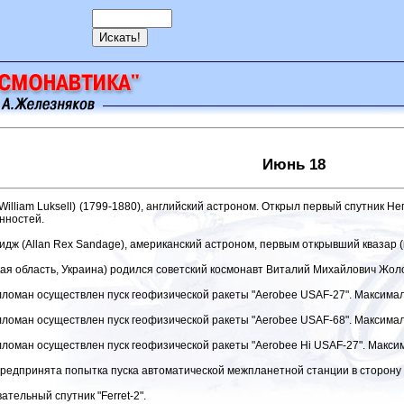
Июнь 18
illiam Luksell) (1799-1880), английский астроном. Открыл первый спутник Не
анностей.
идж (Allan Rex Sandage), американский астроном, первым открывший квазар 
кая область, Украина) родился советский космонавт Виталий Михайлович Жол
лломан осуществлен пуск геофизической ракеты "Aerobee USAF-27". Максимал
лломан осуществлен пуск геофизической ракеты "Aerobee USAF-68". Максимал
лломан осуществлен пуск геофизической ракеты "Aerobee Hi USAF-27". Макси
редпринята попытка пуска автоматической межпланетной станции в сторону 
тельный спутник "Ferret-2".