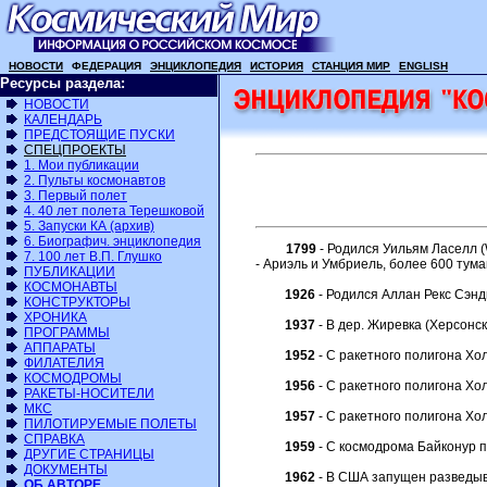
НОВОСТИ
ФЕДЕРАЦИЯ
ЭНЦИКЛОПЕДИЯ
ИСТОРИЯ
СТАНЦИЯ МИР
ENGLISH
Ресурсы раздела:
НОВОСТИ
КАЛЕНДАРЬ
ПРЕДСТОЯЩИЕ ПУСКИ
СПЕЦПРОЕКТЫ
1. Мои публикации
2. Пульты космонавтов
3. Первый полет
4. 40 лет полета Терешковой
5. Запуски КА (архив)
6. Биографич. энциклопедия
1799
- Родился Уильям Ласелл (W
7. 100 лет В.П. Глушко
- Ариэль и Умбриель, более 600 тум
ПУБЛИКАЦИИ
КОСМОНАВТЫ
1926
- Родился Аллан Рекс Сэнд
КОНСТРУКТОРЫ
ХРОНИКА
1937
- В дер. Жиревка (Херсонс
ПРОГРАММЫ
АППАРАТЫ
1952
- С ракетного полигона Хо
ФИЛАТЕЛИЯ
КОСМОДРОМЫ
1956
- С ракетного полигона Хо
РАКЕТЫ-НОСИТЕЛИ
МКС
1957
- С ракетного полигона Хо
ПИЛОТИРУЕМЫЕ ПОЛЕТЫ
СПРАВКА
1959
- С космодрома Байконур п
ДРУГИЕ СТРАНИЦЫ
ДОКУМЕНТЫ
1962
- В США запущен разведыва
ОБ АВТОРЕ