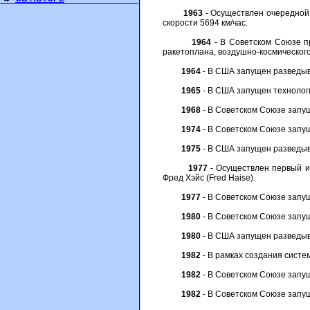
1963
- Осуществлен очередной 
скорости 5694 км/час.
1964
- В Советском Союзе п
ракетоплана, воздушно-космического
1964
- В США запущен разведыв
1965
- В США запущен технологич
1968
- В Советском Союзе запущ
1974
- В Советском Союзе запущ
1975
- В США запущен разведыв
1977
- Осуществлен первый ис
Фред Хэйс (Fred Haise).
1977
- В Советском Союзе запущ
1980
- В Советском Союзе запущ
1980
- В США запущен разведыв
1982
- В рамках создания систе
1982
- В Советском Союзе запущ
1982
- В Советском Союзе запущ