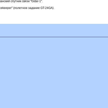
нский спутник связи "Gstar-1".
ekeeper" (полетное задание GT-24GA).