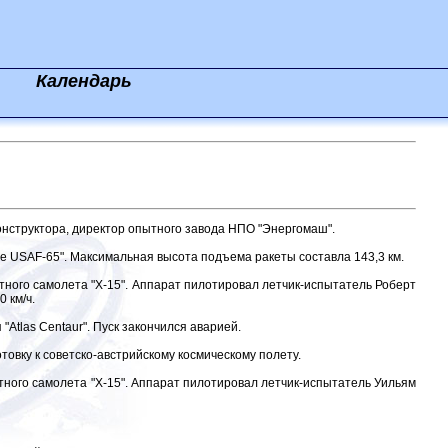
Календарь
онструктора, директор опытного завода НПО "Энергомаш".
e USAF-65". Максимальная высота подъема ракеты составла 143,3 км.
ного самолета "Х-15". Аппарат пилотировал летчик-испытатель Роберт
 км/ч.
Atlas Centaur". Пуск закончился аварией.
товку к советско-австрийскому космическому полету.
ного самолета "Х-15". Аппарат пилотировал летчик-испытатель Уильям