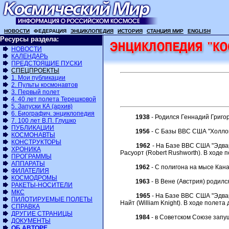
НОВОСТИ
ФЕДЕРАЦИЯ
ЭНЦИКЛОПЕДИЯ
ИСТОРИЯ
СТАНЦИЯ МИР
ENGLISH
Ресурсы раздела:
НОВОСТИ
КАЛЕНДАРЬ
ПРЕДСТОЯЩИЕ ПУСКИ
СПЕЦПРОЕКТЫ
1. Мои публикации
2. Пульты космонавтов
3. Первый полет
4. 40 лет полета Терешковой
5. Запуски КА (архив)
6. Биографич. энциклопедия
1938
- Родился Геннадий Григо
7. 100 лет В.П. Глушко
ПУБЛИКАЦИИ
1956
- С Базы ВВС США "Холлом
КОСМОНАВТЫ
КОНСТРУКТОРЫ
1962
- На Базе ВВС США "Эдвар
ХРОНИКА
Расуорт (Robert Rushworth). В ходе 
ПРОГРАММЫ
АППАРАТЫ
1962
- С полигона на мысе Кана
ФИЛАТЕЛИЯ
КОСМОДРОМЫ
1963
- В Вене (Австрия) родилс
РАКЕТЫ-НОСИТЕЛИ
МКС
1965
- На Базе ВВС США "Эдвар
ПИЛОТИРУЕМЫЕ ПОЛЕТЫ
Найт (William Knight). В ходе полет
СПРАВКА
ДРУГИЕ СТРАНИЦЫ
1984
- в Советском Союзе запущ
ДОКУМЕНТЫ
ОБ АВТОРЕ