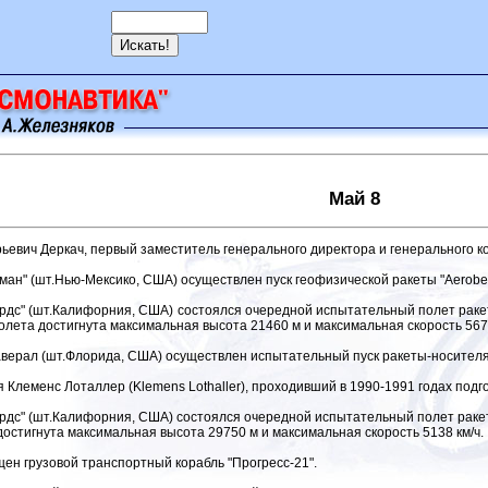
Май 8
рьевич Деркач, первый заместитель генерального директора и генерального к
ан" (шт.Нью-Мексико, США) осуществлен пуск геофизической ракеты "Aerobe
дс" (шт.Калифорния, США) состоялся очередной испытательный полет ракет
полета достигнута максимальная высота 21460 м и максимальная скорость 5670
верал (шт.Флорида, США) осуществлен испытательный пуск ракеты-носителя "
я Клеменс Лоталлер (Klemens Lothaller), проходивший в 1990-1991 годах подго
дс" (шт.Калифорния, США) состоялся очередной испытательный полет ракет
а достигнута максимальная высота 29750 м и максимальная скорость 5138 км/ч.
ен грузовой транспортный корабль "Прогресс-21".