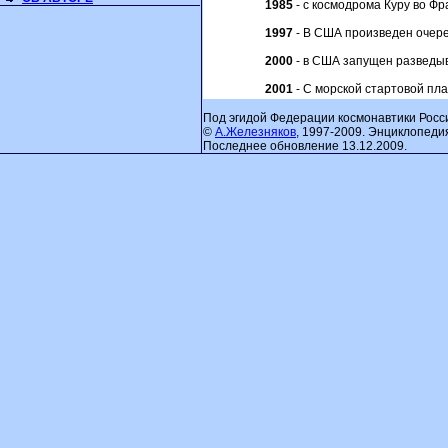
1985
- с космодрома Куру во Фр
1997
- В США произведен очере
2000
- в США запущен разведыв
2001
- С морской стартовой пл
Под эгидой Федерации космонавтики Росс
©
А.Железняков
, 1997-2009. Энциклопеди
Последнее обновление 13.12.2009.