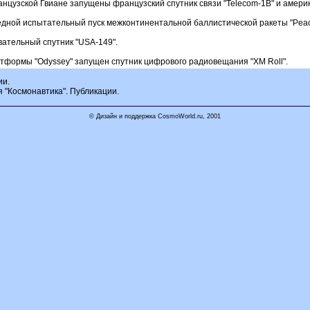
анцузской Гвиане запущены французский спутник связи "Telecom-1B" и америка
дной испытательный пуск межконтинентальной баллистической ракеты "Peac
ательный спутник "USA-149".
атформы "Odyssey" запущен спутник цифрового радиовещания "XM Roll".
ии.
я "Космонавтика". Публикации.
© Дизайн и поддержка CosmoWorld.ru, 2001