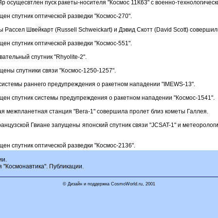
р осущесвтлен пуск ракеты-носителя "Космос 11К63" с военно-технологически
ен спутник оптической разведки "Космос-270".
 Рассел Швейкарт (Russell Schweickart) и Дэвид Скотт (David Scott) соверши
ен спутник оптической разведки "Космос-551".
тельный спутник "Rhyolite-2".
щены спутники связи "Космос-1250-1257".
системы раннего предупреждения о ракетном нападении "IMEWS-13".
щен спутник системы предупреждения о ракетном нападении "Космос-1541".
ая межпланетная станция "Вега-1" совершила пролет близ кометы Галлея.
ранцузской Гвиане запущены японский спутник связи "JCSAT-1" и метеоролог
ен спутник оптической разведки "Космос-2136".
ии.
я "Космонавтика". Публикации.
© Дизайн и поддержка CosmoWorld.ru, 2001