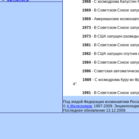
1968
- С космодрома Капустин Я
1969
- В Советском Союзе запущ
1969
- Американские космонавты
1973
- В Советском Союзе запущ
1973
- В США запущен разведыва
1981
- В Советском Союзе запу
1982
- В США запущен спутник 
1984
- В Советском Союзе запу
1986
- Советская автоматическ
1989
- С космодрома Куру во Ф
4".
1991
- В Советском Союзе запущ
Под эгидой Федерации космонавтики Росс
©
А.Железняков
, 1997-2009. Энциклопеди
Последнее обновление 13.12.2009.