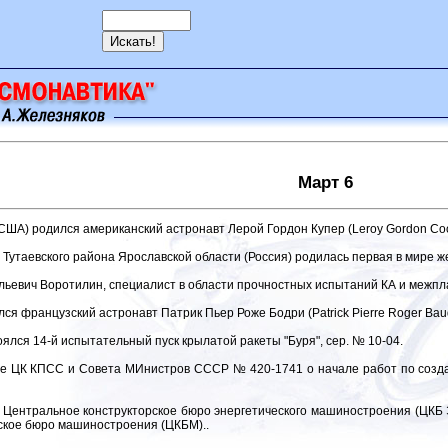
Март 6
 США) родился американский астронавт Лерой Гордон Купер (Leroy Gordon Coope
 Тутаевского района Ярославской области (Россия) родилась первая в мире
льевич Воротилин, специалист в области прочностных испытаний КА и межпла
ился французский астронавт Патрик Пьер Роже Бодри (Patrick Pierre Roger Baud
ялся 14-й испытательный пуск крылатой ракеты "Буря", сер. № 10-04.
е ЦК КПСС и Совета МИнистров СССР № 420-1741 о начале работ по создани
 Центральное конструкторское бюро энергетического машиностроения (ЦКБ 
рское бюро машиностроения (ЦКБМ)..