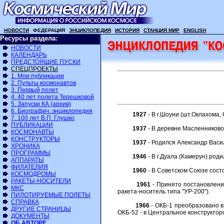
НОВОСТИ
ФЕДЕРАЦИЯ
ЭНЦИКЛОПЕДИЯ
ИСТОРИЯ
СТАНЦИЯ МИР
ENGLISH
Ресурсы раздела:
НОВОСТИ
КАЛЕНДАРЬ
ПРЕДСТОЯЩИЕ ПУСКИ
СПЕЦПРОЕКТЫ
1. Мои публикации
2. Пульты космонавтов
3. Первый полет
4. 40 лет полета Терешковой
5. Запуски КА (архив)
6. Биографич. энциклопедия
1927
- В г.Шоуни (шт.Оклахома,
7. 100 лет В.П. Глушко
ПУБЛИКАЦИИ
1937
- В деревне Масленниково
КОСМОНАВТЫ
КОНСТРУКТОРЫ
1937
- Родился Александр Васи
ХРОНИКА
ПРОГРАММЫ
1946
- В г.Дуала (Камерун) род
АППАРАТЫ
ФИЛАТЕЛИЯ
1960
- В Советском Союзе состо
КОСМОДРОМЫ
РАКЕТЫ-НОСИТЕЛИ
1961
- Принято постановлени
МКС
ракета-носитель типа "УР-200").
ПИЛОТИРУЕМЫЕ ПОЛЕТЫ
СПРАВКА
1966
- ОКБ-1 преобразовано в
ДРУГИЕ СТРАНИЦЫ
ОКБ-52 - в Центральное конструкто
ДОКУМЕНТЫ
ОБ АВТОРЕ