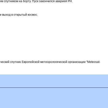
м спутником на борту. Пуск закончился аварией РН.
ли выход в открытый космос.
ический спутник Европейской метеорологической организации "Meteosat-