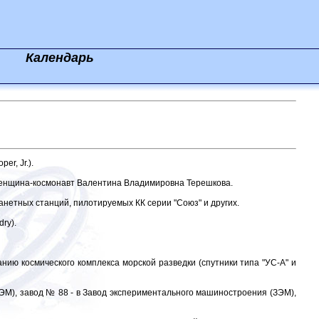
Календарь
r, Jr.).
 женщина-космонавт Валентина Владимировна Терешкова.
нетных станций, пилотируемых КК серии "Союз" и других.
ry).
ю космического комплекса морской разведки (спутники типа "УС-А" и
ЭМ), завод № 88 - в Завод экспериментального машиностроения (ЗЭМ),