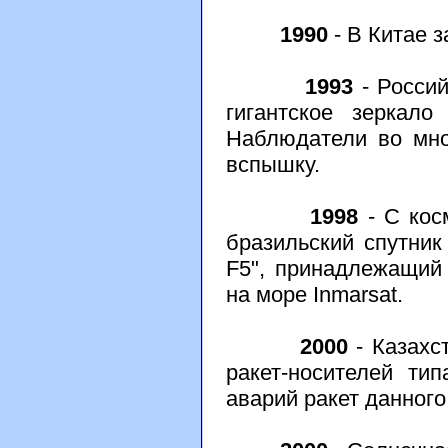
1990
- В Китае з
1993
- Россий
гигантское зеркал
Наблюдатели во мно
вспышку.
1998
- С кос
бразильский спутник 
F5", принадлежащий
на море Inmarsat.
2000
- Казахс
ракет-носителей ти
аварий ракет данного 