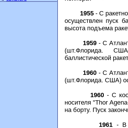
1955
- С ракетн
осуществлен пуск ба
высота подъема раке
1959
- С Атлан
(шт.Флорида. США
баллистической ракеты
1960
- С Атлан
(шт.Флорида. США) ос
1960
- С кос
носителя "Thor Agena
на борту. Пуск закон
1961
- В 