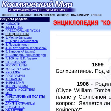
НОВОСТИ
ФЕДЕРАЦИЯ
ЭНЦИКЛОПЕДИЯ
ИСТОРИЯ
СТАНЦИЯ МИР
ENGLISH
Ресурсы раздела:
НОВОСТИ
КАЛЕНДАРЬ
ПРЕДСТОЯЩИЕ ПУСКИ
СПЕЦПРОЕКТЫ
1. Мои публикации
2. Пульты космонавтов
3. Первый полет
4. 40 лет полета Терешковой
5. Запуски КА (архив)
6. Биографич. энциклопедия
7. 100 лет В.П. Глушко
ПУБЛИКАЦИИ
1899
- 
КОСМОНАВТЫ
КОНСТРУКТОРЫ
Болховитинов. Под е
ХРОНИКА
ПРОГРАММЫ
АППАРАТЫ
1906
- Родил
ФИЛАТЕЛИЯ
КОСМОДРОМЫ
(Clyde William Tomb
РАКЕТЫ-НОСИТЕЛИ
МКС
планету Солнечной с
ПИЛОТИРУЕМЫЕ ПОЛЕТЫ
СПРАВКА
вопрос: "Является ли
ДРУГИЕ СТРАНИЦЫ
ДОКУМЕНТЫ
Койпера?"
ОБ АВТОРЕ