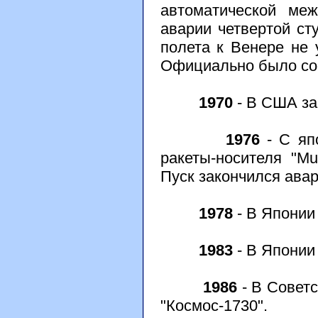
автоматической ме
аварии четвертой с
полета к Венере не 
Официально было соо
1970
- В США за
1976
- С яп
ракеты-носителя "Mu
Пуск закончился ава
1978
- В Японии 
1983
- В Японии 
1986
- В Советс
"Космос-1730".