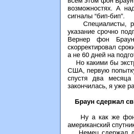
всем этом фон Браун 
возможностях. А на
сигналы “бип-бип”.
Специалисты, рабо
указание срочно подг
Вернер фон Браун,
скорректировал сроки
а не 60 дней на подг
Но какими бы экстр
США, первую попытк
спустя два месяца 
закончилась, я уже р
Браун сдержал св
Ну а как же фон Б
американский спутни
Немец сдержал дан