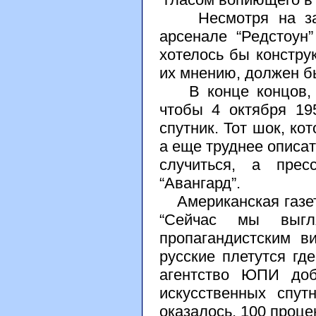
Несмотря на запре
арсенале “Редстоун
хотелось бы конструк
их мнению, должен б
В конце концов, та
чтобы 4 октября 19
спутник. Тот шок, ко
а еще труднее описат
случиться, а прес
“Авангард”.
Американская газета
“Сейчас мы выг
пропагандистским в
русские плетутся гд
агентство ЮПИ доб
искусственных спу
оказалось, 100 проце