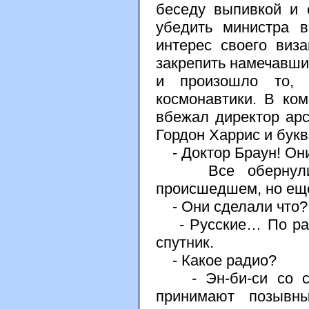
беседу выпивкой и 
убедить министра 
интерес своего виз
закрепить намечавши
и произошло то, 
космонавтики. В ко
вбежал директор арс
Гордон Харрис и букв
- Доктор Браун! Они
Все обернулись 
происшедшем, но еще
- Они сделали что? 
- Русские… По ради
спутник.
- Какое радио?
- Эн-би-си со ссы
принимают позывны