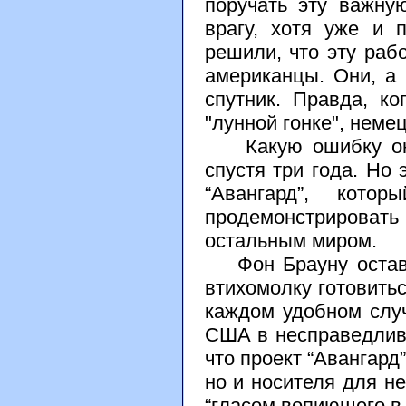
поручать эту важну
врагу, хотя уже и
решили, что эту раб
американцы. Они, а 
спутник. Правда, к
"лунной гонке", неме
Какую ошибку они 
спустя три года. Но 
“Авангард”, кот
продемонстрироват
остальным миром.
Фон Брауну оставал
втихомолку готовить
каждом удобном слу
США в несправедливо
что проект “Авангард
но и носителя для не
“гласом вопиющего в 