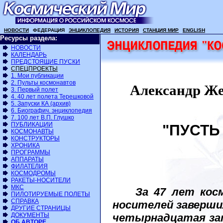
НОВОСТИ
ФЕДЕРАЦИЯ
ЭНЦИКЛОПЕДИЯ
ИСТОРИЯ
СТАНЦИЯ МИР
ENGLISH
Ресурсы раздела:
НОВОСТИ
КАЛЕНДАРЬ
ПРЕДСТОЯЩИЕ ПУСКИ
СПЕЦПРОЕКТЫ
1. Мои публикации
2. Пульты космонавтов
Александр Же
3. Первый полет
4. 40 лет полета Терешковой
5. Запуски КА (архив)
6. Биографич. энциклопедия
7. 100 лет В.П. Глушко
ПУБЛИКАЦИИ
"ПУСТЬ 
КОСМОНАВТЫ
КОНСТРУКТОРЫ
ХРОНИКА
ПРОГРАММЫ
АППАРАТЫ
ФИЛАТЕЛИЯ
КОСМОДРОМЫ
РАКЕТЫ-НОСИТЕЛИ
МКС
За 47 лет кос
ПИЛОТИРУЕМЫЕ ПОЛЕТЫ
СПРАВКА
носителей заверши
ДРУГИЕ СТРАНИЦЫ
четырнадцатая зап
ДОКУМЕНТЫ
ОБ АВТОРЕ