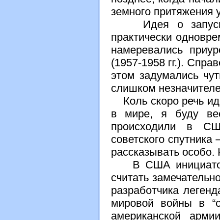
земного притяжения 
Идея о запуске и
практически одновре
намеревались приур
(1957-1958 гг.). Спр
этом задумались чут
слишком незначителе
Коль скоро речь иде
в мире, я буду ве
происходили в СШ
советского спутника 
рассказывать особо. Н
В США инициатором
считать замечательн
разработчика легенд
мировой войны в “с
американской арми