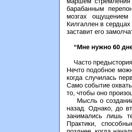
маршем стремления 
барабанным перепо
мозгах ощущением 
Килгаллен в сердцах 
заставит его замолчат
“Мне нужно 60 д
Часто предыстория о
Нечто подобное можн
когда случилась пер
Само событие охватыв
то, чтобы оно произо
Мысль о создании и
назад. Однако, до в
занимались лишь те
Практики, способн
позднее, когда нача