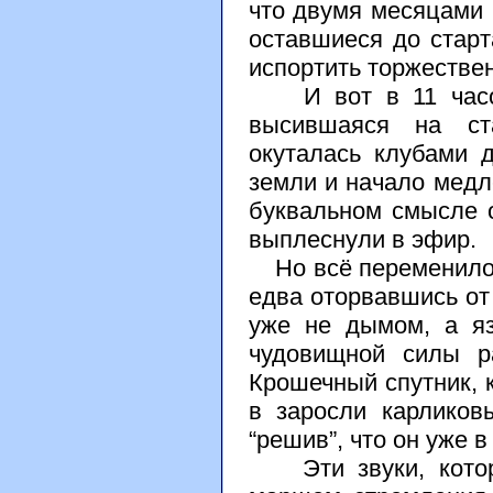
что двумя месяцами 
оставшиеся до старт
испортить торжестве
И вот в 11 часов 
высившаяся на ста
окуталась клубами 
земли и начало медл
буквальном смысле о
выплеснули в эфир.
Но всё переменилось
едва оторвавшись от 
уже не дымом, а яз
чудовищной силы р
Крошечный спутник, 
в заросли карликов
“решив”, что он уже в
Эти звуки, которы