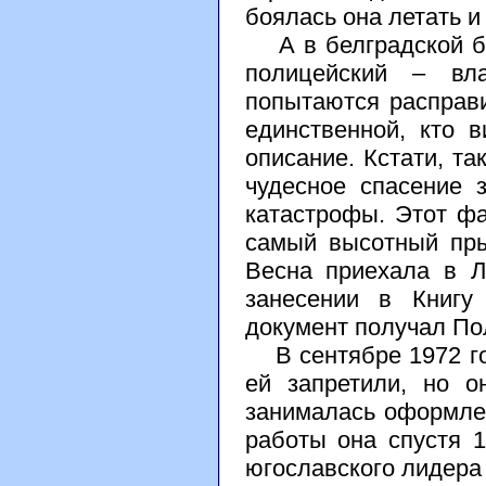
боялась она летать и
А в белградской бо
полицейский – вла
попытаются расправи
единственной, кто 
описание. Кстати, та
чудесное спасение 
катастрофы. Этот фа
самый высотный пры
Весна приехала в Л
занесении в Книгу
документ получал Пол
В сентябре 1972 го
ей запретили, но о
занималась оформлен
работы она спустя 1
югославского лидер