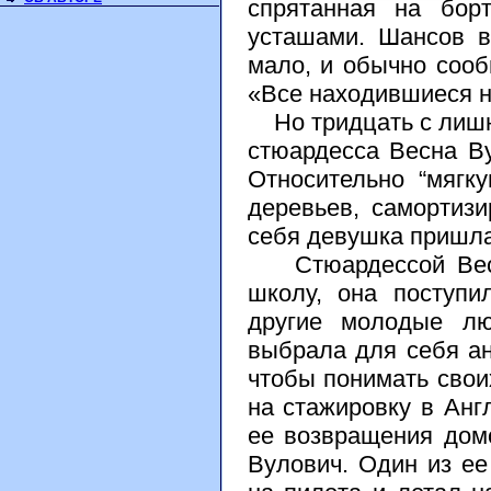
спрятанная на бор
усташами. Шансов в
мало, и обычно сооб
«Все находившиеся н
Но тридцать с лишни
стюардесса Весна Ву
Относительно “мягк
деревьев, самортиз
себя девушка пришла
Стюардессой Весна
школу, она поступи
другие молодые лю
выбрала для себя ан
чтобы понимать свои
на стажировку в Анг
ее возвращения дом
Вулович. Один из е