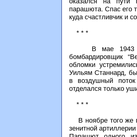
оказался на пути
парашюта. Спас его т
куда счастливчик и с
* * *
В мае 1943 года
бомбардировщик “Ве
обломки устремилис
Уильям Станнард, бы
в воздушный поток
отделался только уш
* * *
В ноябре того же г
зенитной артиллерии
Парашют одного и