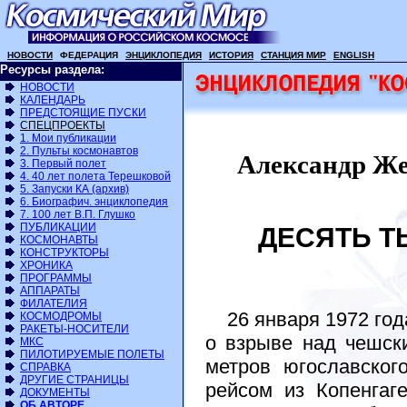
НОВОСТИ
ФЕДЕРАЦИЯ
ЭНЦИКЛОПЕДИЯ
ИСТОРИЯ
СТАНЦИЯ МИР
ENGLISH
Ресурсы раздела:
НОВОСТИ
КАЛЕНДАРЬ
ПРЕДСТОЯЩИЕ ПУСКИ
СПЕЦПРОЕКТЫ
1. Мои публикации
2. Пульты космонавтов
Александр Же
3. Первый полет
4. 40 лет полета Терешковой
5. Запуски КА (архив)
6. Биографич. энциклопедия
7. 100 лет В.П. Глушко
ПУБЛИКАЦИИ
ДЕСЯТЬ ТЫ
КОСМОНАВТЫ
КОНСТРУКТОРЫ
ХРОНИКА
ПРОГРАММЫ
АППАРАТЫ
ФИЛАТЕЛИЯ
26 января 1972 год
КОСМОДРОМЫ
РАКЕТЫ-НОСИТЕЛИ
о взрыве над чешск
МКС
ПИЛОТИРУЕМЫЕ ПОЛЕТЫ
метров югославског
СПРАВКА
ДРУГИЕ СТРАНИЦЫ
рейсом из Копенгаг
ДОКУМЕНТЫ
ОБ АВТОРЕ