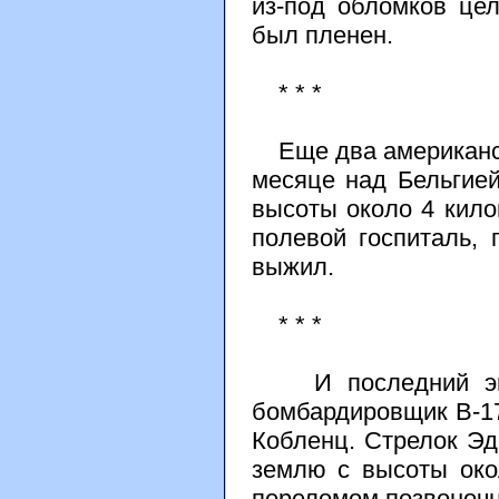
из-под обломков це
был пленен.
* * *
Еще два американск
месяце над Бельгие
высоты около 4 кило
полевой госпиталь, 
выжил.
* * *
И последний эпиз
бомбардировщик В-17
Кобленц. Стрелок Эд
землю с высоты око
переломом позвоночн