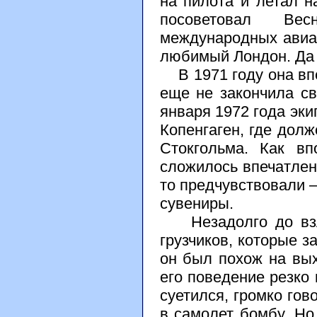
на пилота и летал н
посоветовал Вес
международных авиал
любимый Лондон. Да 
В 1971 году она впе
еще не закончила св
января 1972 года эки
Копенгаген, где дол
Стокгольма. Как в
сложилось впечатлени
то предчувствовали –
сувениры.
Незадолго до взле
грузчиков, которые з
он был похож на вых
его поведение резко 
суетился, громко гов
в самолет бомбу. Но