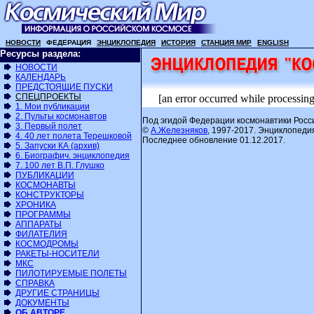
НОВОСТИ
ФЕДЕРАЦИЯ
ЭНЦИКЛОПЕДИЯ
ИСТОРИЯ
СТАНЦИЯ МИР
ENGLISH
Ресурсы раздела:
НОВОСТИ
КАЛЕНДАРЬ
ПРЕДСТОЯЩИЕ ПУСКИ
СПЕЦПРОЕКТЫ
[an error occurred while processing 
1. Мои публикации
2. Пульты космонавтов
Под эгидой Федерации космонавтики Росс
3. Первый полет
©
А.Железняков
, 1997-2017. Энциклопеди
4. 40 лет полета Терешковой
Последнее обновление 01.12.2017.
5. Запуски КА (архив)
6. Биографич. энциклопедия
7. 100 лет В.П. Глушко
ПУБЛИКАЦИИ
КОСМОНАВТЫ
КОНСТРУКТОРЫ
ХРОНИКА
ПРОГРАММЫ
АППАРАТЫ
ФИЛАТЕЛИЯ
КОСМОДРОМЫ
РАКЕТЫ-НОСИТЕЛИ
МКС
ПИЛОТИРУЕМЫЕ ПОЛЕТЫ
СПРАВКА
ДРУГИЕ СТРАНИЦЫ
ДОКУМЕНТЫ
ОБ АВТОРЕ