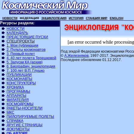
НОВОСТИ
ФЕДЕРАЦИЯ
ЭНЦИКЛОПЕДИЯ
ИСТОРИЯ
СТАНЦИЯ МИР
ENGLISH
Ресурсы раздела:
НОВОСТИ
КАЛЕНДАРЬ
ПРЕДСТОЯЩИЕ ПУСКИ
СПЕЦПРОЕКТЫ
[an error occurred while processing 
1. Мои публикации
2. Пульты космонавтов
Под эгидой Федерации космонавтики Росс
3. Первый полет
©
А.Железняков
, 1997-2017. Энциклопеди
4. 40 лет полета Терешковой
Последнее обновление 01.12.2017.
5. Запуски КА (архив)
6. Биографич. энциклопедия
7. 100 лет В.П. Глушко
ПУБЛИКАЦИИ
КОСМОНАВТЫ
КОНСТРУКТОРЫ
ХРОНИКА
ПРОГРАММЫ
АППАРАТЫ
ФИЛАТЕЛИЯ
КОСМОДРОМЫ
РАКЕТЫ-НОСИТЕЛИ
МКС
ПИЛОТИРУЕМЫЕ ПОЛЕТЫ
СПРАВКА
ДРУГИЕ СТРАНИЦЫ
ДОКУМЕНТЫ
ОБ АВТОРЕ