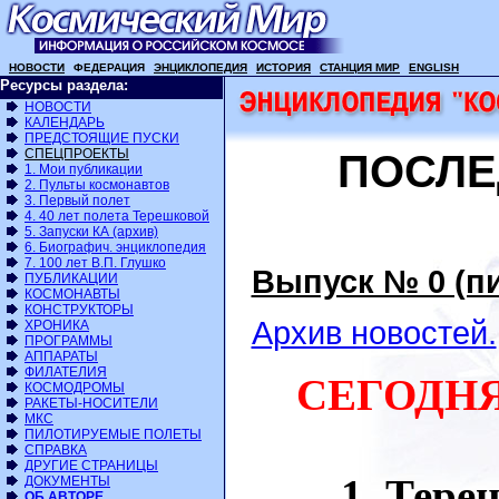
НОВОСТИ
ФЕДЕРАЦИЯ
ЭНЦИКЛОПЕДИЯ
ИСТОРИЯ
СТАНЦИЯ МИР
ENGLISH
Ресурсы раздела:
НОВОСТИ
КАЛЕНДАРЬ
ПРЕДСТОЯЩИЕ ПУСКИ
СПЕЦПРОЕКТЫ
ПОСЛЕ
1. Мои публикации
2. Пульты космонавтов
3. Первый полет
4. 40 лет полета Терешковой
5. Запуски КА (архив)
6. Биографич. энциклопедия
7. 100 лет В.П. Глушко
Выпуск № 0 (пи
ПУБЛИКАЦИИ
КОСМОНАВТЫ
КОНСТРУКТОРЫ
Архив новостей.
ХРОНИКА
ПРОГРАММЫ
АППАРАТЫ
ФИЛАТЕЛИЯ
СЕГОДНЯ
КОСМОДРОМЫ
РАКЕТЫ-НОСИТЕЛИ
МКС
ПИЛОТИРУЕМЫЕ ПОЛЕТЫ
СПРАВКА
ДРУГИЕ СТРАНИЦЫ
Терен
ДОКУМЕНТЫ
ОБ АВТОРЕ