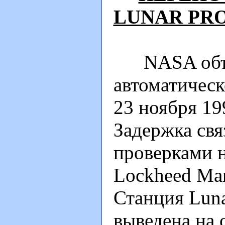
LUNAR PR
NASA объяв
автоматическ
23 ноября 199
Задержка свя
проверками 
Lockheed Mar
Станция Luna
выведена на 