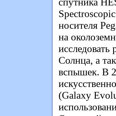
спутника HES
Spectroscopi
носителя Peg
на околоземн
исследовать 
Солнца, а та
вспышек. В 2
искусственн
(Galaxy Evolu
использовани