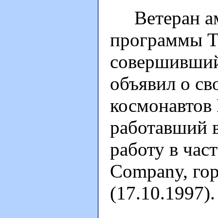
Ветеран ам
программы T
совершивший
объявил о св
космонавтов
работавший в
работу в ча
Company, го
(17.10.1997).