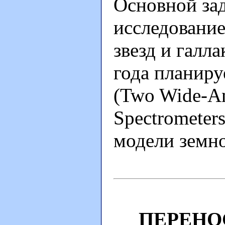
Основной зад
исследовани
звезд и галл
года планиру
(Two Wide-An
Spectrometer
модели земно
ПЕРЕНО