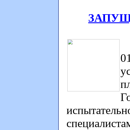
ЗАПУЩ
1
0
у
п
Г
испытательн
специалиста