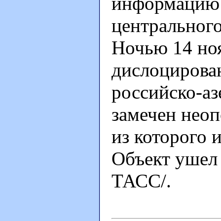
информацию 
центрального
Ночью 14 ноя
дислоцирован
российско-а
замечен нео
из которого 
Объект ушел
ТАСС/.