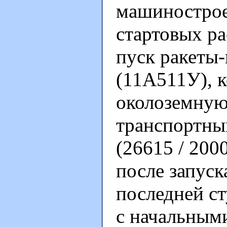
машинострое
стартовых р
пуск ракеты
(11А511У), к
околоземную
транспортны
(26615 / 200
после запуск
последней с
с начальным