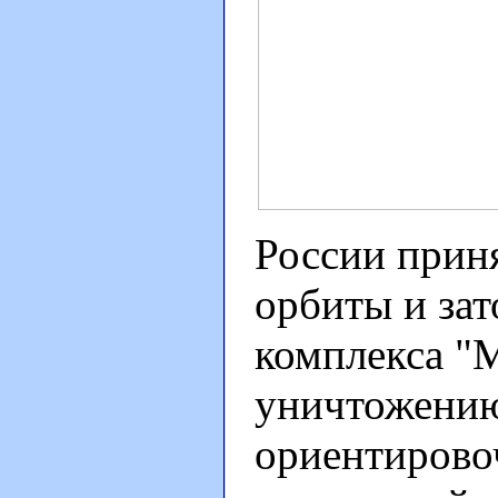
России приня
орбиты и за
комплекса "
уничтожению
ориентировоч