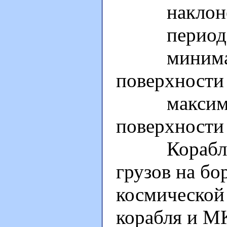
наклонение
период обр
минимальн
поверхности 
максималь
поверхности 
Корабль пр
грузов на б
космической
корабля и М