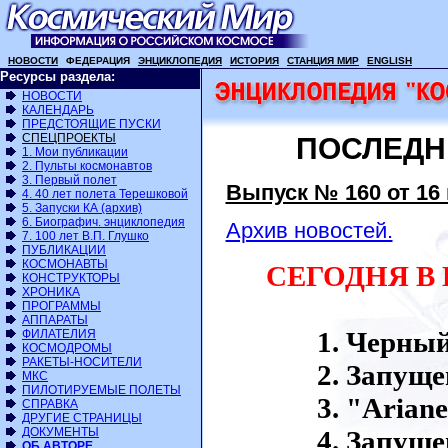
НОВОСТИ
ФЕДЕРАЦИЯ
ЭНЦИКЛОПЕДИЯ
ИСТОРИЯ
СТАНЦИЯ МИР
ENGLISH
Ресурсы раздела:
НОВОСТИ
КАЛЕНДАРЬ
ПРЕДСТОЯЩИЕ ПУСКИ
СПЕЦПРОЕКТЫ
ПОСЛЕДН
1. Мои публикации
2. Пульты космонавтов
3. Первый полет
Выпуск № 160 от 16 
4. 40 лет полета Терешковой
5. Запуски КА (архив)
6. Биографич. энциклопедия
Архив новостей.
7. 100 лет В.П. Глушко
ПУБЛИКАЦИИ
КОСМОНАВТЫ
СЕГОДНЯ В
КОНСТРУКТОРЫ
ХРОНИКА
ПРОГРАММЫ
АППАРАТЫ
Черный
ФИЛАТЕЛИЯ
КОСМОДРОМЫ
РАКЕТЫ-НОСИТЕЛИ
Запуще
МКС
ПИЛОТИРУЕМЫЕ ПОЛЕТЫ
"Ariane
СПРАВКА
ДРУГИЕ СТРАНИЦЫ
ДОКУМЕНТЫ
Запуще
ОБ АВТОРЕ