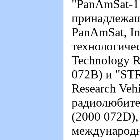
"PanAmSat-1
принадлежащ
PanAmSat, In
технологиче
Technology R
072В) и "STR
Research Veh
радиолюбите
(2000 072D)
международн