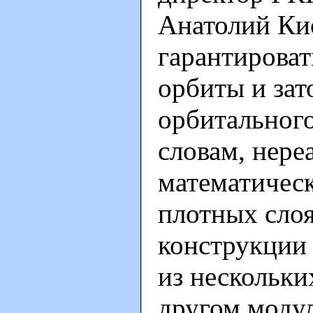
Анатолий Ки
гарантироват
орбиты и зат
орбитального
словам, нере
математичес
плотных сло
конструкции 
из нескольки
другом модул