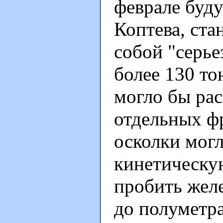
феврале буду
Коптева, ста
собой "серье
более 130 то
могло бы рас
отдельных ф
осколки могл
кинетическу
пробить жел
до полуметр