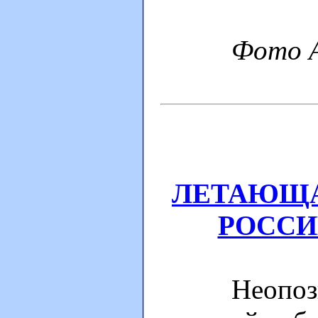
Фото A
ЛЕТАЮЩА
РОСС
Неопознан