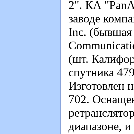
2". КА "PanA
заводе компан
Inc. (бывшая
Communicatio
(шт. Калифо
спутника 4793
Изготовлен н
702. Оснаще
ретранслято
диапазоне, и