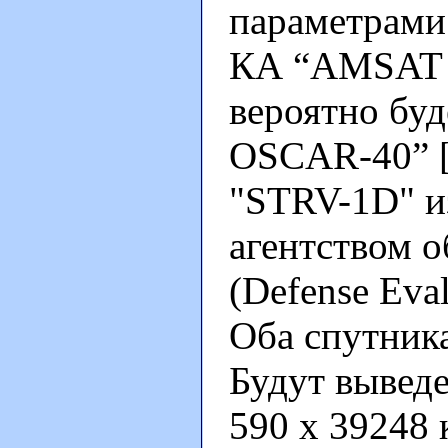
параметрами 
КА “AMSAT P
вероятно бу
OSCAR-40” [
"STRV-1D" и
агентством 
(Defense Eva
Оба спутника
Будут вывед
590 х 39248 к