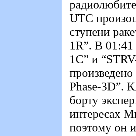
радиолюбите
UTC произош
ступени рак
1R”. В 01:4
1C” и “STRV
произведено
Phase-3D”. 
борту экспе
интересах М
поэтому он и