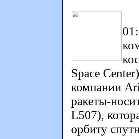
16
01
ко
ко
Space Center
компании Ari
ракеты-носит
L507), котор
орбиту спут