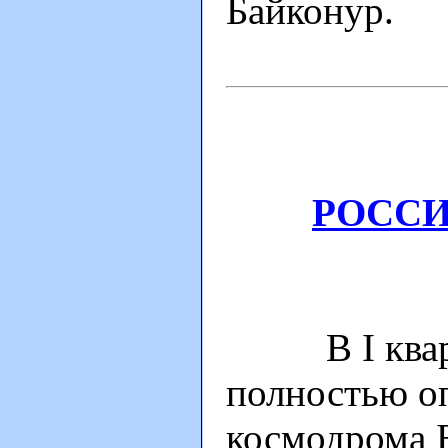
Байконур.
РОССИ
В I кварта
полностью о
космодрома Б