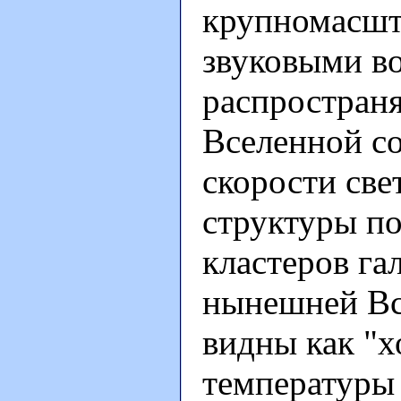
крупномасшт
звуковыми в
распростран
Вселенной со
скорости све
структуры п
кластеров га
нынешней Вс
видны как "х
температуры 