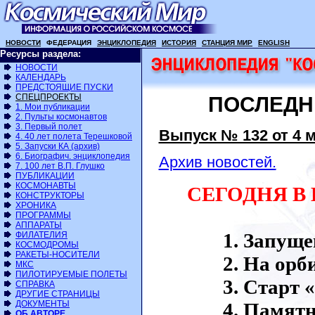
НОВОСТИ
ФЕДЕРАЦИЯ
ЭНЦИКЛОПЕДИЯ
ИСТОРИЯ
СТАНЦИЯ МИР
ENGLISH
Ресурсы раздела:
НОВОСТИ
КАЛЕНДАРЬ
ПРЕДСТОЯЩИЕ ПУСКИ
СПЕЦПРОЕКТЫ
ПОСЛЕДН
1. Мои публикации
2. Пульты космонавтов
3. Первый полет
Выпуск № 132 от 4 ма
4. 40 лет полета Терешковой
5. Запуски КА (архив)
6. Биографич. энциклопедия
Архив новостей.
7. 100 лет В.П. Глушко
ПУБЛИКАЦИИ
КОСМОНАВТЫ
СЕГОДНЯ В
КОНСТРУКТОРЫ
ХРОНИКА
ПРОГРАММЫ
АППАРАТЫ
Запуще
ФИЛАТЕЛИЯ
КОСМОДРОМЫ
РАКЕТЫ-НОСИТЕЛИ
На орби
МКС
ПИЛОТИРУЕМЫЕ ПОЛЕТЫ
Старт «
СПРАВКА
ДРУГИЕ СТРАНИЦЫ
ДОКУМЕНТЫ
Памятн
ОБ АВТОРЕ