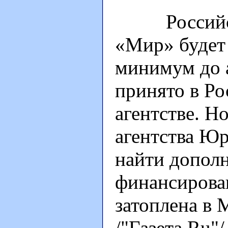
Российская
«Мир» будет 
минимум до а
принято в Р
агентстве. Н
агентства Ю
найти допол
финансирован
затоплена в 
/"Газета.Ru"/