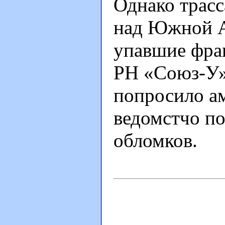
Однако трасс
над Южной А
упавшие фра
РН «Союз-У»
попросило а
ведомстчо п
обломков.