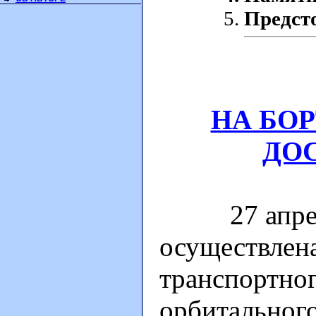
Предст
НА БО
ДО
27 апреля 
осуществлена
транспортног
орбитальног