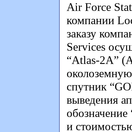
Air Force St
компании Loc
заказу компан
Services осу
“Atlas-2A” (
околоземную
спутник “GO
выведения ап
обозначение 
и стоимость