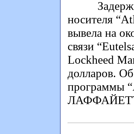
Задержки с
носителя “Atl
вывела на о
связи “Eutel
Lockheed Mar
долларов. Об
программы “
ЛАФФАЙЕТТ 