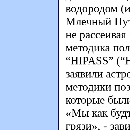
водородом (и
Млечный Пут
не рассеивая
методика по
“HIPASS” (“H
заявили астр
методики поз
которые был
«Мы как буд
грязи», - за