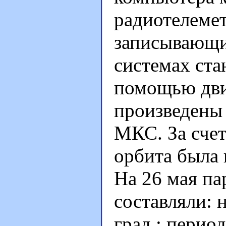
радиотелеме
записывающи
системах стан
помощью двиг
произведены
МКС. За счет
орбита была 
На 26 мая п
составляли: 
град.; перио