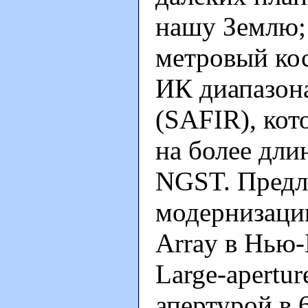
нашу Землю;
метровый кос
ИК диапазона 
(SAFIR), кот
на более дли
NGST. Предла
модернизацию
Array в Нью-
Large-apertur
апертурой в 