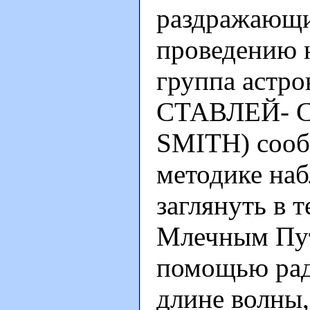
раздражающ
проведению н
группа астро
СТАВЛЕЙ- С
SMITH) сооб
методике наб
заглянуть в 
Млечным Пут
помощью рад
длине волны