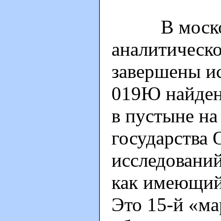
В московск
аналитическ
завершены ис
019Ю найден
в пустыне на
государства 
исследовани
как имеющий
Это 15-й «ма