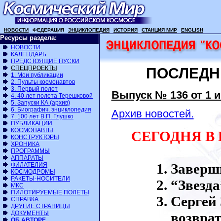
НОВОСТИ
ФЕДЕРАЦИЯ
ЭНЦИКЛОПЕДИЯ
ИСТОРИЯ
СТАНЦИЯ МИР
ENGLISH
Ресурсы раздела:
НОВОСТИ
КАЛЕНДАРЬ
ПРЕДСТОЯЩИЕ ПУСКИ
СПЕЦПРОЕКТЫ
ПОСЛЕДН
1. Мои публикации
2. Пульты космонавтов
3. Первый полет
Выпуск № 136 от 1 и
4. 40 лет полета Терешковой
5. Запуски КА (архив)
6. Биографич. энциклопедия
Архив новостей.
7. 100 лет В.П. Глушко
ПУБЛИКАЦИИ
КОСМОНАВТЫ
СЕГОДНЯ В
КОНСТРУКТОРЫ
ХРОНИКА
ПРОГРАММЫ
АППАРАТЫ
Заверши
ФИЛАТЕЛИЯ
КОСМОДРОМЫ
РАКЕТЫ-НОСИТЕЛИ
“Звезда
МКС
ПИЛОТИРУЕМЫЕ ПОЛЕТЫ
Сергей
СПРАВКА
ДРУГИЕ СТРАНИЦЫ
ДОКУМЕНТЫ
возврат
ОБ АВТОРЕ