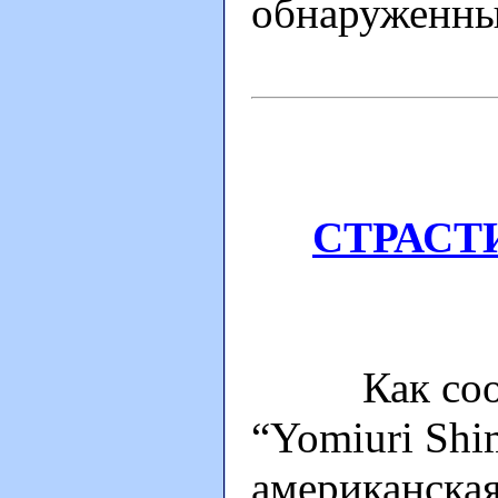
обнаруженный
СТРАСТ
Как сообщи
“Yomiuri Shi
американская