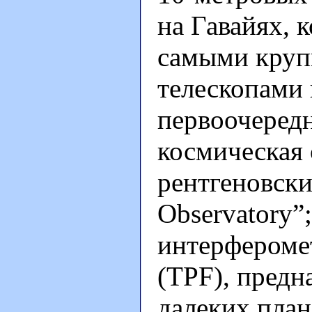
на Гавайях, 
самыми круп
телескопами 
первоочередн
космическая 
рентгеновски
Observatory”
интерферометр
(TPF), предн
далеких план