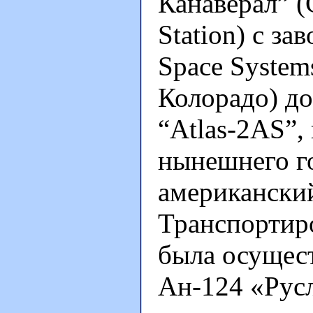
Канаверал” (
Station) с з
Space Systems
Колорадо) до
“Atlas-2AS”,
нынешнего го
американский
Транспортиро
была осущест
Ан-124 «Рус