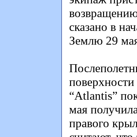
возвращению
сказано в нач
Землю 29 мая
Послеполетн
поверхности 
“Atlantis” по
мая получил
правого крыл
считают, что