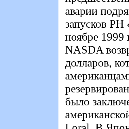
аварии подря
запусков РН 
ноябре 1999 
NASDA возвр
долларов, ко
американцам
резервирова
было заключе
американской
Loral. В Япо