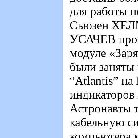
для работы 
Сьюзен ХЕЛ
УСАЧЕВ прои
модуле «Зар
были заняты 
“Atlantis” н
индикаторов 
Астронавты 
кабельную си
компьютера м