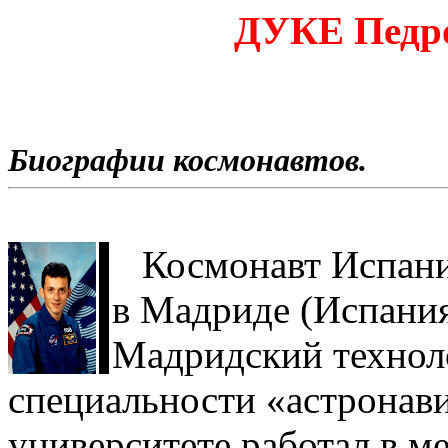
ДУКЕ Педро
Биографии космонавтов.
Космонавт Испании
в Мадриде (Испания
Мадридский технол
специальности «астронави
университете работал в м